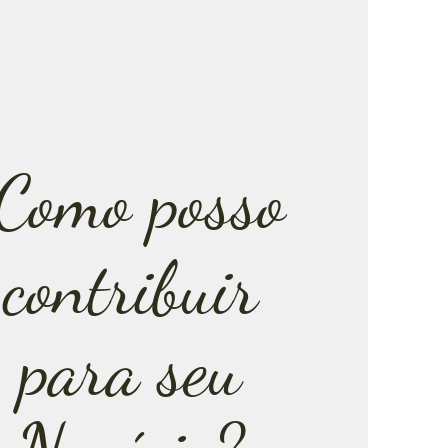
Como posso
contribuir
para seu