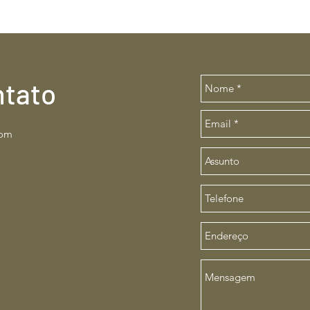
ntato
com