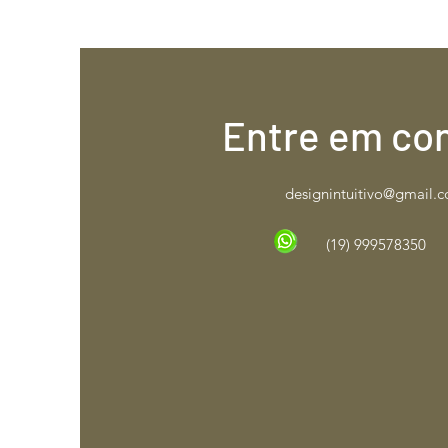
Entre em co
designintuitivo@gmail.
(19) 999578350