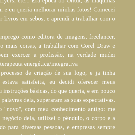
 flyers, etc... Era época do Orkut, as máquinas
m, e eu queria melhorar minhas fotos! Comecei
ar livros em sebos, e aprendi a trabalhar com o
mprego como editora de imagens, freelancer,
do mais coisas, a trabalhar com Corel Draw e
 sem exercer a profissão, na verdade mudei
erapeuta energética/integrativa
ocesso de criação de sua logo, e ja tinha
stava satisfeita, eu decidi oferecer meus
 instruções básicas, do que queria, e em pouco
palavras dela, superaram as suas expectativas.
o "novo", com meu conhecimento antigo: me
o negócio dela, utilizei o pêndulo, o corpo e a
ado para diversas pessoas, e empresas sempre